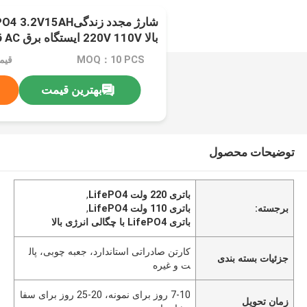
ابزار برق
MOQ：10 PCS
قیمت：e
بهترین قیمت
توضیحات محصول
باتری 220 ولت LifePO4
,
برجسته:
باتری 110 ولت LifePO4
,
باتری LifePO4 با چگالی انرژی بالا
کارتن صادراتی استاندارد، جعبه چوبی، پال
جزئیات بسته بندی
ت و غیره
7-10 روز برای نمونه، 20-25 روز برای سفا
زمان تحویل