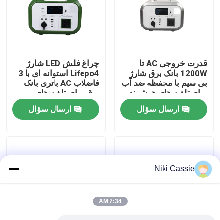
درباره ما
تور کارخانه
قدرت خروجی AC تا
چراغ فلش LED شارژ
1200W بانک برق شارژ
Lifepo4 استوانه ای با 3
بی سیم با محفظه ضد آب
فاضلاب AC باتری بانک
کنترل کیفیت
برای تلفن های هوشمند
برق برای تلفن های
هوشمند
ارسال سؤال
ارسال سؤال
با ما تماس بگیرید
اخبار
Niki Cassie
درخواست نقل قول
7:34 AM
نیروگاه خورشیدی قابل حمل