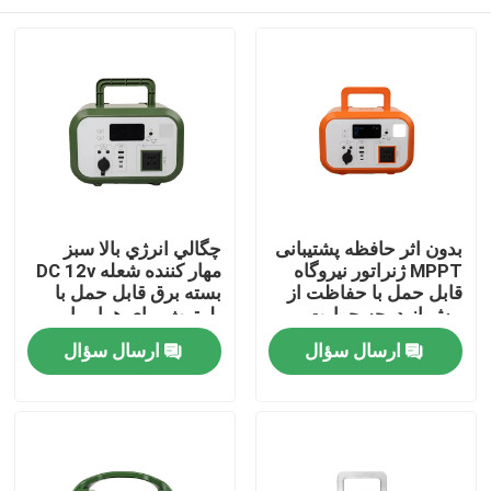
بدون اثر حافظه پشتیبانی
چگالي انرژي بالا سبز
MPPT ژنراتور نیروگاه
مهار کننده شعله DC 12v
قابل حمل با حفاظت از
بسته برق قابل حمل با
بیش از درجه حرارت
بلوتوث برای هواپیما
برای کمک به فاجعه
بدون سرنشین
صفحه اصلی
ارسال سؤال
ارسال سؤال
محصولات
فیلم های