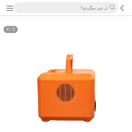
4
/
2