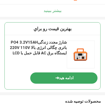
بیشتر ببینید
بهترين قيمت رو براي
شارژ مجدد زندگیPO4 3.2V15AH
باتری چگالی انرژی بالا 220V 110V
ایستگاه برق AC قابل حمل با LCD
برای ابزار برق
ادامه هید
محصولات توصیه شده