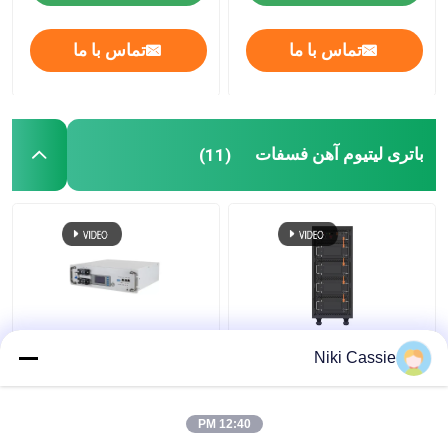
تماس با ما
تماس با ما
باتری لیتیوم آهن فسفات
(11)
IP40 رک باتری لیتیوم آهن
باتری لیتیوم فسفات
Niki Cassie
فسفات برای سیستم های
RS485 RS232 , سلول
تجاری
های فسفات آهن لیتیوم
منشوری
12:40 PM