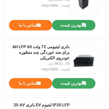
قیمت：negotiable
باتری لیتیوم EV
بهترین قیمت
تماس با ما
باتری لیتیوم LifeP04
باتری لیتیومی ذخیره انرژی
باتری لیتیومی 72 ولت 60 AH LFP
برای ضد خوردگی چند منظوره
خودروی الکتریکی
باتری دوچرخه برقی لیتیومی
MOQ：50 عدد
قیمت：negotiable
باتری لیتیوم آهن فسفات
بهترین قیمت
تماس با ما
اینورتر خورشیدی هیبریدی
IP20 LFP لیتیوم EV باتری 25.6V
باتری لیتیوم یونی