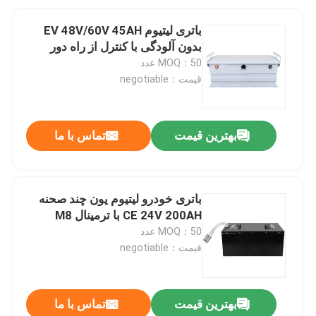
باتری لیتیوم EV 48V/60V 45AH
بدون آلودگی با کنترل از راه دور
MOQ：50 عدد
قیمت：negotiable
بهترین قیمت
تماس با ما
باتری خودرو لیتیوم یون چند صحنه
CE 24V 200AH با ترمینال M8
MOQ：50 عدد
قیمت：negotiable
بهترین قیمت
تماس با ما