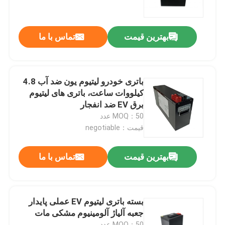
درباره ما
بهترین قیمت
تماس با ما
تور کارخانه
باتری خودرو لیتیوم یون ضد آب 4.8
کنترل کیفیت
کیلووات ساعت، باتری های لیتیوم
برق EV ضد انفجار
MOQ：50 عدد
با ما تماس بگیرید
قیمت：negotiable
اخبار
بهترین قیمت
تماس با ما
درخواست نقل قول
بسته باتری لیتیوم EV عملی پایدار
جعبه آلیاژ آلومینیوم مشکی مات
نیروگاه خورشیدی قابل حمل
MOQ：50 عدد