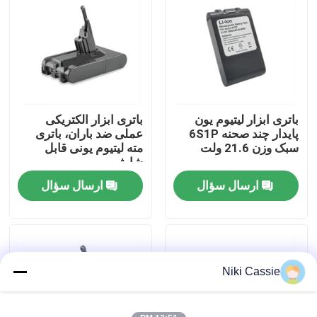
درباره ما
تور کارخانه
باتری ابزار لیتیوم یون
باتری ابزار الکتریکی
کنترل کیفیت
پایدار چند صحنه 6S1P
عملی ضد باران، باتری
سبک وزن 21.6 ولت
مته لیتیوم یونی قابل
شارژ
با ما تماس بگیرید
ارسال سؤال
ارسال سؤال
اخبار
درخواست نقل قول
Niki Cassie
نیروگاه خورشیدی قابل حمل