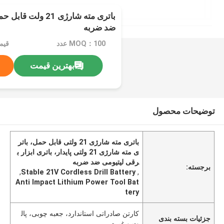
باتری مته شارژی 21 و
ضد ضربه
MOQ：100 عدد
قیمت：e
بهترین قیمت
توضیحات محصول
باتری مته شارژی 21 ولتی قابل حمل، باتر
ی مته شارژی 21 ولتی پایدار، باتری ابزار ب
رقی لیتیومی ضد ضربه
برجسته:
,
Stable 21V Cordless Drill Battery
,
Anti Impact Lithium Power Tool Bat
tery
کارتن صادراتی استاندارد، جعبه چوبی، پال
جزئیات بسته بندی
ت و غیره