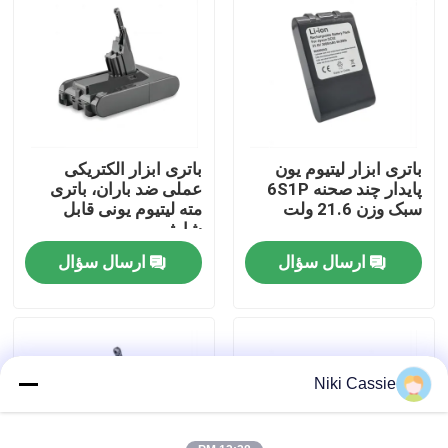
درباره ما
تور کارخانه
باتری ابزار لیتیوم یون
باتری ابزار الکتریکی
کنترل کیفیت
پایدار چند صحنه 6S1P
عملی ضد باران، باتری
سبک وزن 21.6 ولت
مته لیتیوم یونی قابل
شارژ
با ما تماس بگیرید
ارسال سؤال
ارسال سؤال
اخبار
درخواست نقل قول
Niki Cassie
نیروگاه خورشیدی قابل حمل