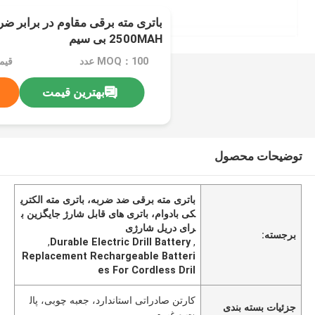
2500MAH بی سیم
MOQ：100 عدد
قیمت：e
بهترین قیمت
توضیحات محصول
باتری مته برقی ضد ضربه، باتری مته الکتری
کی بادوام، باتری های قابل شارژ جایگزین ب
رای دریل شارژی
برجسته:
,
Durable Electric Drill Battery
,
Replacement Rechargeable Batteri
es For Cordless Dril
کارتن صادراتی استاندارد، جعبه چوبی، پال
جزئیات بسته بندی
ت و غیره