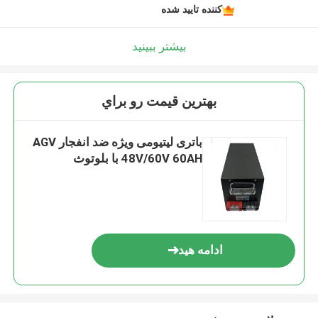
کننده تایید شده
بیشتر ببینید
بهترين قيمت رو براي
باتری لیتیومی ویژه ضد انفجار AGV
48V/60V 60AH با بلوتوث
ادامه هید