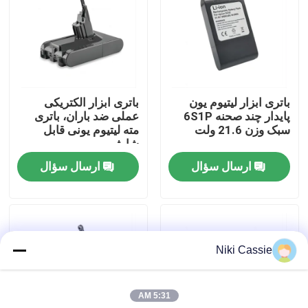
درباره ما
تور کارخانه
باتری ابزار لیتیوم یون
باتری ابزار الکتریکی
پایدار چند صحنه 6S1P
عملی ضد باران، باتری
کنترل کیفیت
سبک وزن 21.6 ولت
مته لیتیوم یونی قابل
شارژ
ارسال سؤال
ارسال سؤال
با ما تماس بگیرید
اخبار
Niki Cassie
درخواست نقل قول
5:31 AM
نیروگاه خورشیدی قابل حمل