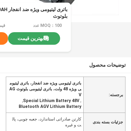
بلوتوث
MOQ：100 عدد
قیمت：e
بهترین قیمت
توضیحات محصول
باتری لیتیومی ویژه ضد انفجار، باتری لیتیوم
ی ویژه 48 ولت، باتری لیتیومی بلوتوث AG
برجسته:
V
,
Special Lithium Battery 48V
,
Bluetooth AGV Lithium Battery
کارتن صادراتی استاندارد، جعبه چوبی، پال
جزئیات بسته بندی
ت و غیره