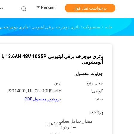
Persian
صف
درخواست نقل قول
خانه
محصولات
باتری دوچرخه برقی لیتیومی
باتری دوچرخه برقی لیتیومی 48V 10S5P
باتری دوچرخه برقی لی
آلومینیومی
جزئیات محصول:
محل منبع:
چین
گواهی:
ISO14001, UL, CE, ROHS, etc
سند:
بروشور محصول PDF
پرداخت:
مقدار حداقل تعداد
100 عدد
سفارش: