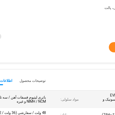
، پالت
توضیحات محصول
اطلاعات 
 داخلی / EVE /
باتری لیتیوم فسفات آهن / سه تا
ناسونیک و
مواد سلولی:
NIMH / NCM و غیره
48 ولت / 
ولتاژ: