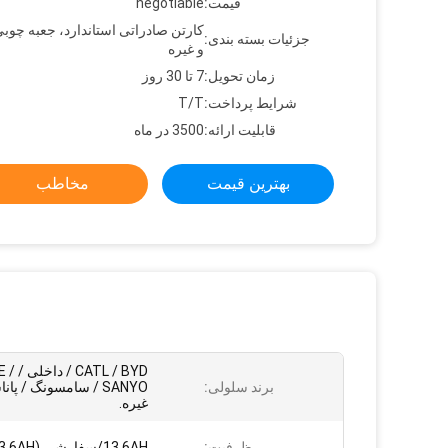
قیمت:
negotiable
کارتن صادراتی استاندارد، جعبه چوبی
جزئیات بسته بندی:
و غیره
زمان تحویل:
7 تا 30 روز
شرایط پرداخت:
T/T
قابلیت ارائه:
3500 در ماه
بهترین قیمت
مخاطب
CATL / BYD /
برند سلولی:
SANYO / سامسونگ / پا
غیره.
ظرفیت:
13.6AH/سفارشی (7AH~13.6AH)