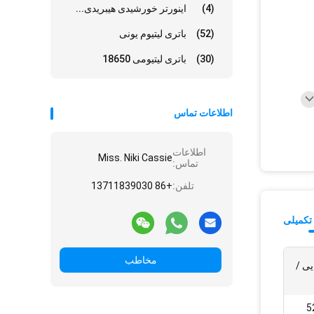
(4)
اینورتر خورشیدی هیبریدی...
(52)
باتری لیتیوم یونی
(30)
باتری لیتیومی 18650
اطلاعات تماس
اطلاعات
Miss. Niki Cassie
تماس:
تلفن:
+86 13711839030
تکمیلی
مخاطب
یی /
سفارشی (36 ولت / 52