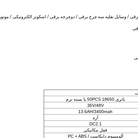
رقی / وسایل نقلیه سه چرخ برقی / دوچرخه برقی / اسکوتر الکترونیکی / موتور
قی
ت
باتری 50PCS 18650 یا بسته نرم
36V/48V
13.6AH/3400mah
آره
DC2.1
قفل مکانیکی
آلومینیوم دایکاست / PC + ABS