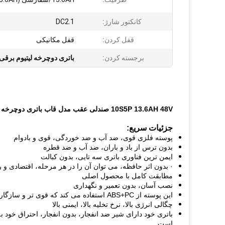
کانکتور شارژ:
DC2.1
قفل کردن:
قفل مکانیکی
برجسته کردن:
باتری دوچرخه لیتیوم برقی 3.6AH
10S5P 13.6AH 48V صندلی عقب مدل قاب باتری دوچرخه برقی آلومینیومی سه تایی با چراغ عقب برای دوچرخه برقی
جزئیات سریع:
پوسته فلزی قوی، ضد آب و ضد خوردگی، قوی و بادوام
بدون ترس از باد و باران، ضد آب و ضد قطره
ایمن ترین فناوری باتری سه تایی، بدون کبالت
· بدون اثر حافظه، می توان آن را در هر مرحله، اقتصادی و
مطابقت کامل با محصول اصلی
نصب آسان، بدون تعمیر و نگهداری
این پوسته از ABS+PC استفاده می کند که قوی تر و سازگارتر با محیط زیست است
چگالی انرژی بالا، نرخ تخلیه بالا، ایمنی بالا
باتری خود دارای شیر ضد انفجار، بدون انفجار، احتراق خود ب
است.