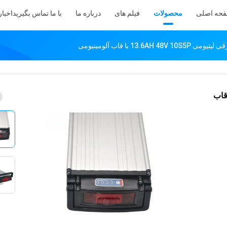
حه اصلی
محصولات
فیلم های
درباره ما
با ما تماس بگیرید
اخبار
13.6AH  با قاب آلومینیومی
تیومی 13.6AH 48V 10S5P با قاب