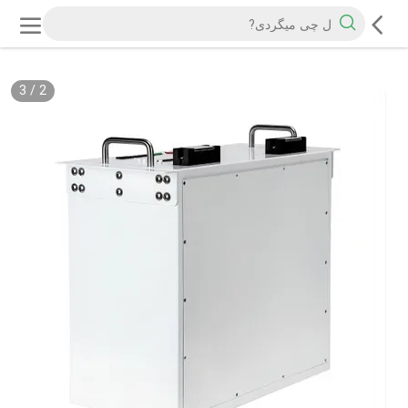
3
/
2