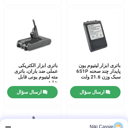
درباره ما
تور کارخانه
کنترل کیفیت
باتری ابزار لیتیوم یون
باتری ابزار الکتریکی
با ما تماس بگیرید
پایدار چند صحنه 6S1P
عملی ضد باران، باتری
سبک وزن 21.6 ولت
مته لیتیوم یونی قابل
شارژ
اخبار
ارسال سؤال
ارسال سؤال
درخواست نقل قول
نیروگاه خورشیدی قابل حمل
Niki Cassie