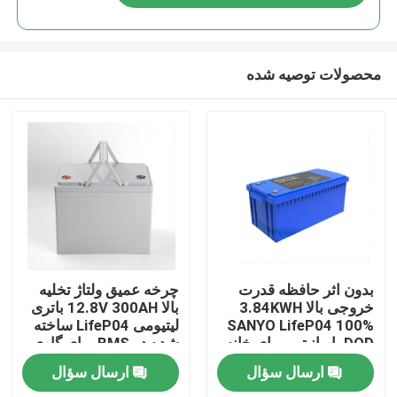
محصولات توصیه شده
صفحه اصلی
بدون اثر حافظه قدرت
چرخه عمیق ولتاژ تخلیه
خروجی بالا 3.84KWH
بالا 12.8V 300AH باتری
SANYO LifeP04 100%
لیتیومی LifeP04 ساخته
محصولات
DOD با مانیتور برای خانه
شده در BMS برای گاری
سیستم های پشتیبان
گلف/خودروهای گشت و
ارسال سؤال
ارسال سؤال
ذخیره سازی خورشیدی
گذار
فیلم های